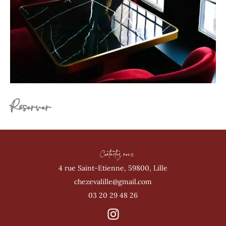
Réserver
Contactez nous
4 rue Saint-Etienne, 59800, Lille
chezevalille@gmail.com
03 20 29 48 26
I
n